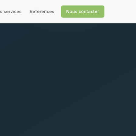
s services
Références
Nous contacter