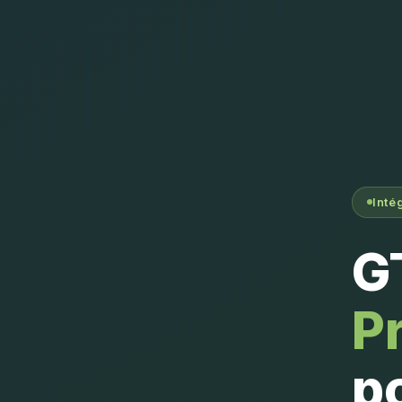
Inté
G
P
p