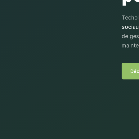
Techol
sociau
de ges
mainte
Déc