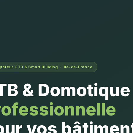
grateur GTB & Smart Building · Île-de-France
TB & Domotique
rofessionnelle
our vos bâtimen