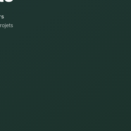
rs
rojets